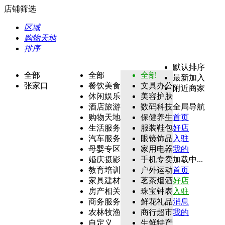
店铺筛选
区域
购物天地
排序
默认排序
全部
全部
全部
最新加入
张家口
餐饮美食
文具办公
附近商家
休闲娱乐
美容护肤
酒店旅游
数码科技
全局导航
购物天地
保健养生
首页
生活服务
服装鞋包
好店
汽车服务
眼镜饰品
入驻
母婴专区
家用电器
我的
婚庆摄影
手机专卖
加载中...
教育培训
户外运动
首页
家具建材
茗茶烟酒
好店
房产相关
珠宝钟表
入驻
商务服务
鲜花礼品
消息
农林牧渔
商行超市
我的
自定义
生鲜特产