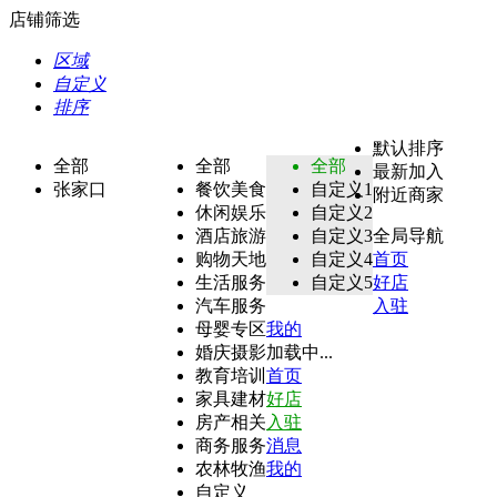
店铺筛选
区域
自定义
排序
默认排序
全部
全部
全部
最新加入
张家口
餐饮美食
自定义1
附近商家
休闲娱乐
自定义2
酒店旅游
自定义3
全局导航
购物天地
自定义4
首页
生活服务
自定义5
好店
汽车服务
入驻
母婴专区
我的
婚庆摄影
加载中...
教育培训
首页
家具建材
好店
房产相关
入驻
商务服务
消息
农林牧渔
我的
自定义