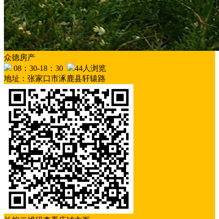
众德房产
08：30-18：30
44人浏览
地址：张家口市涿鹿县轩辕路