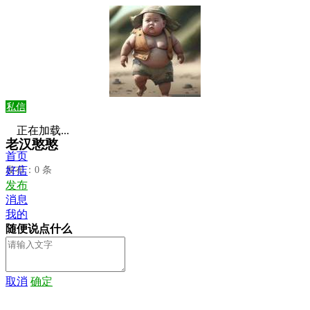
私信
正在加载...
老汉憨憨
首页
发布：0 条
好店
发布
消息
我的
随便说点什么
取消
确定