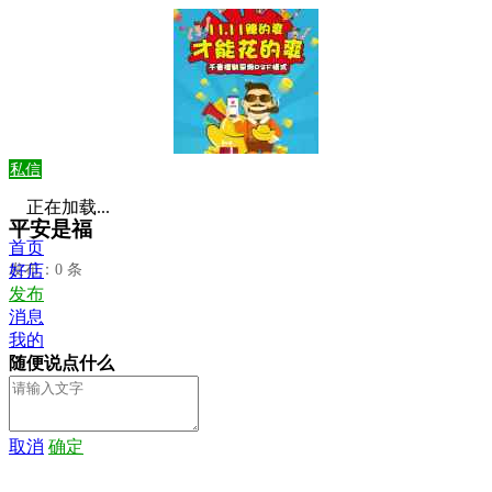
私信
正在加载...
平安是福
首页
发布：0 条
好店
发布
消息
我的
随便说点什么
取消
确定