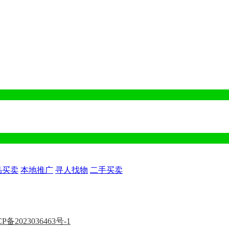
品买卖
本地推广
寻人找物
二手买卖
P备2023036463号-1