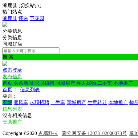
涿鹿县
[
切换站点
]
热门站点
涿鹿县
怀来
下花园
分类信息
分类信息
同城好店
搜 索
点击登录
发布信息
首页
头条新闻
求职招聘
同城房产
寻人找物
二手车
本地推广
首页
>
信息列表
类别：
不限
顺风车
求职招聘
二手车
同城房产
生意转让
本地推广
物
信息列表
没有相关信息
赞助推广
Copyright ©2020
古郡科技
冀公网安备 13073102000073号
冀IC