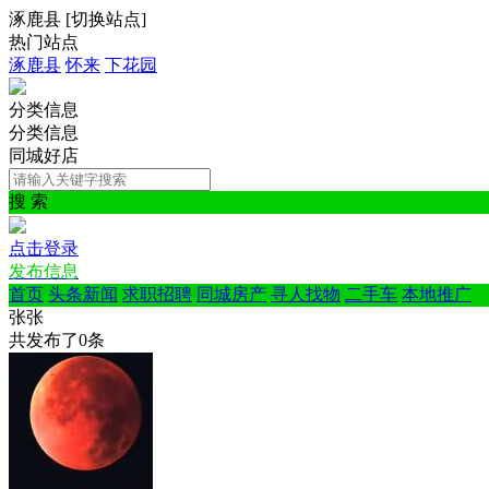
涿鹿县
[
切换站点
]
热门站点
涿鹿县
怀来
下花园
分类信息
分类信息
同城好店
搜 索
点击登录
发布信息
首页
头条新闻
求职招聘
同城房产
寻人找物
二手车
本地推广
张张
共发布了
0
条