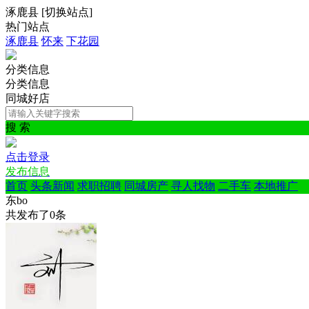
涿鹿县
[
切换站点
]
热门站点
涿鹿县
怀来
下花园
分类信息
分类信息
同城好店
搜 索
点击登录
发布信息
首页
头条新闻
求职招聘
同城房产
寻人找物
二手车
本地推广
东bo
共发布了
0
条